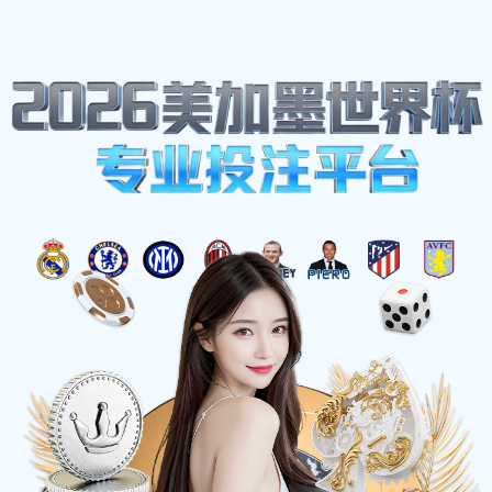
欢迎访问，welcome-球速体育！
网站地图
咨询热线
welcome-球速体育
111 0000 1111
网站首页
机器人检测
认证类别
化学检测
质检报告