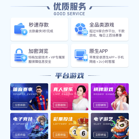
天猫质检报告
淘宝质检报告