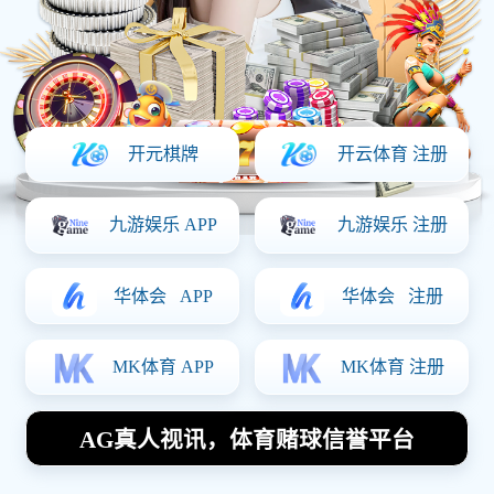
拼多多质检报告
食品质检报告
淘宝质检报告
天猫质检报告
亚马逊质检报告
招投标质检报告
招投标质检报告
亚马逊质检报告