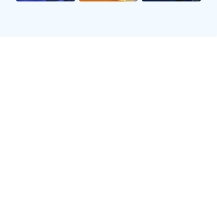
食品质检报告
拼多多质检报告
京东质检报告
建材质检报告