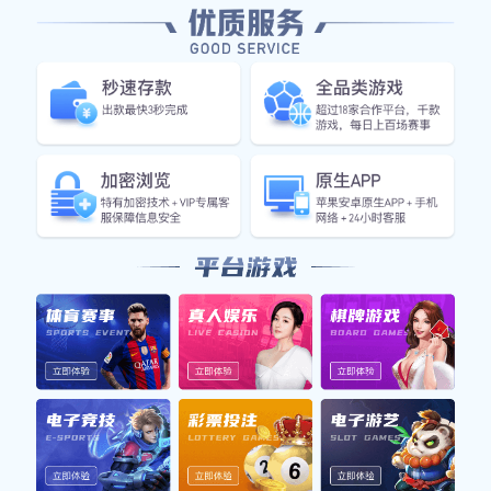
化学检测
CPC认证
EN71检测
MSDS报告
WEEE
REACH检测
指令
RoHS检测
WEEE指令