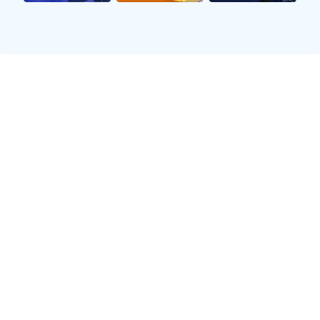
首
上
下
尾
页
一
一
页
页
页
酚类化合物检测
镉含量Cd检测
甲醛检测
邻苯二甲酸盐检测
镍释放量检测
食品级检测
五氨苯酚检测