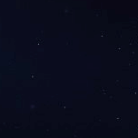
新闻资讯
关于我们
报告
公司动态
公司简介
报告
行业资讯
资质认证
常见问题
视频专区
报告
合作客户
实验室
联系我们
告