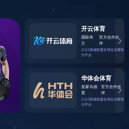
网站地图
咨询热线
111 0000 1111
讯中心
关于我们