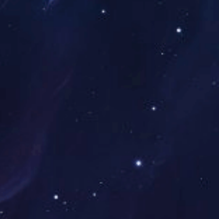
PC认证
首页
上一页
1
下一页