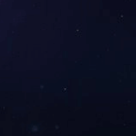
化学检测
质检报告
CPC认证
电商平台质检
EN71检测
电子电器质检
MSDS报告
服装质检报告
REACH检测
机械设备质检
RoHS检测
建材质检报告
WEEE指令
京东质检报告
酚类化合物检测
拼多多质检报
镉含量Cd检测
食品质检报告
甲醛检测
淘宝质检报告