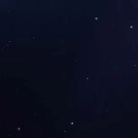
友情链接:
机器人检测
认证类别
电池检测
CE认证
电瓷兼容检测
FCC认证
电气检测
埃及GOEIC认证和NFSA认证
环境适应性检测
出口商核实EVS认证
机器人电机检测
电池检测认证
机器人减速器检测
肯尼亚PVOC认证
水静压力检测
尼日利亚 SONCAP认证
性能检测
沙特阿拉伯SABER认证
噪声检测
生产商核实-OVS认证