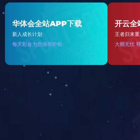
CPC认证
化学检测
CPC认证