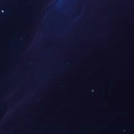
速体育✅【jsdsycm.com】是球速体育官方平台。我们致力于为用户提供最