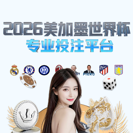
网站地图
welcome-球速体育
☰
环境适应性检测
电池检测
电瓷兼容检测
电气检测
环境适应性检测
机器人电机检测
机器人减速器检测
水静压力检测