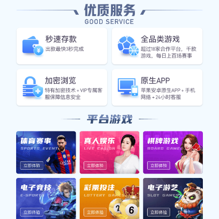
绍及登录步
行业资讯
骤深度解读
常见问题
时间：2026-07-04 访
问量：1349
在线留言
感谢您为我们提供的反馈意见
您的意见与建议将是我们前进的动
力！
在数字时代，体育迷们对
于获取最新赛事信息的需
求日益增长。球速体育，
作为一家领先的在线体育
平台，致力于为全球用户