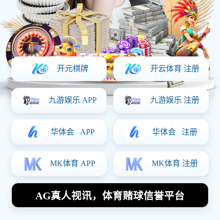
检测案例
资讯中心
关于我们
球速体育：
资讯中心
NEWS CENTER
官方平台介
公司动态