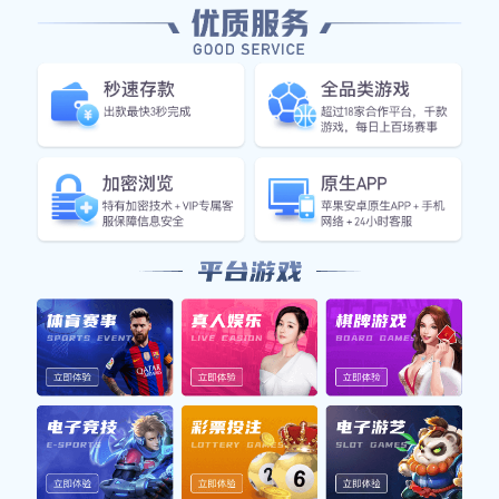
和安全性造成负面影响。此时，选择一家专业的第三方检测
机构进行
机器人电磁兼容检测
，显得尤为重要。那么，市面
上有哪些值得信赖的检测机构呢?让我们深入探讨。
什么是机器人电磁兼容检测?
电磁兼容性检测是通过专业设备和技术手段，测试机器
人在外部电磁环境中是否能够正常工作，同时确保机器人自
身不会对周围环境产生过多的电磁干扰。这种检测是机器人
进入市场前的重要环节，直接关系到设备的性能与用户的使
用体验。
可信赖的第三方检测机构推荐
1. 华锦检测集团：作为知名的第三方检测机构，华锦检
测机构提供全面的电磁兼容测试服务，涵盖机器人测试的各
个领域。其专业实验室和高标准认证，为企业的产品质量保
驾护航。