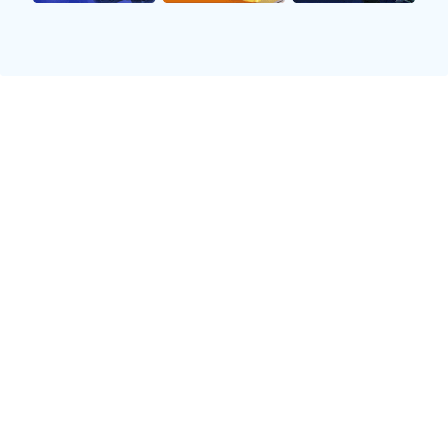
2. TÜV莱茵：这家国际领先的检测机构在电磁兼容检测
领域拥有雄厚的技术实力，能够为机器人制造商提供高效、
可靠的测试服务。此外，TÜV莱茵还拥有众多国际认证资
质，确保测试结果得到广泛认可。
3. 中国计量科学研究院(NIM)：作为国内权威的科研机
构，NIM在电磁兼容性测试方面的设备与技术均在国内达到
领先水平。其专业性和公信力深受企业信赖。
4. 森泰源检测：专注于机器人产品测试、检验及认证服
务，森泰源检测以其高质量的检测能力闻名，在机器人电磁
兼容领域也提供广泛的测试方案。
如何选择合适的检测机构?
选择检测机构时，可以考虑以下几点：
资质认证：确保机构具备权威认证资质，能够满足国际
及国内电磁兼容标准。