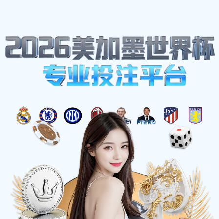
网站地图
welcome-球速体育
☰
机器人电磁兼容检测第三方检测机构有
哪些？
时间：2025-09-10 访问量：1196