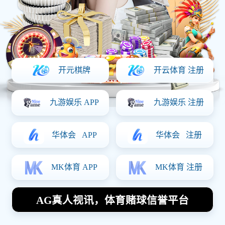
在现代科技迅速发展的今天，机器人已经成为制造业、
服务业等多个领域的核心设备。然而，伴随着机器人技术的
进步，电磁兼容性(EMC)问题也逐渐引起行业的关注。机器
人在工作中可能会因为电磁干扰影响性能，从而对生产效率