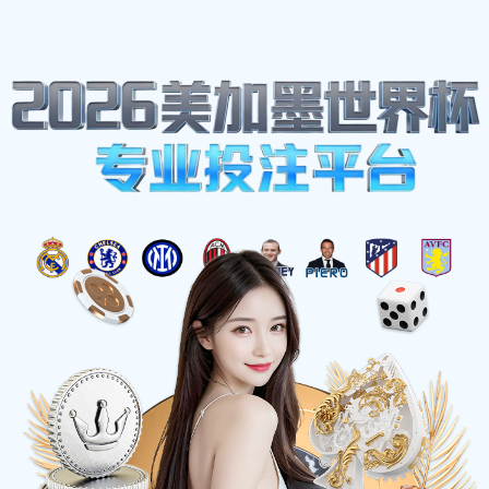
网站地图
welcome-球速体育
☰
球速体育：官方平台介绍及登录步骤详
细指导
时间：2026-06-29 访问量：1350