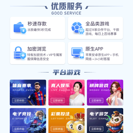
在现代体育迷的生活中，球速体育无疑是一个不可或缺的存在。它不
仅是一个提供最新体育赛事信息的平台，更是连接球迷与比赛的桥
梁。今天，我们将深入探索球速体育的官方平台，并指导大家如何顺
利登录，以享受更多精彩内容和独家体验。
首先，我们来了解一下球速体育的官方平台。这个平台以其全面的信
息覆盖、实时的比赛直播以及丰富的互动功能而闻名。无论是足球、
篮球还是其他各种体育项目，球速体育都能为您提供详尽的数据报
告、球员分析以及精彩的现场解说。此外，平台还提供了丰富的社区
功能，让球迷们能够分享观点、交流经验，甚至参与在线竞猜，增加
了平台的互动性和趣味性。