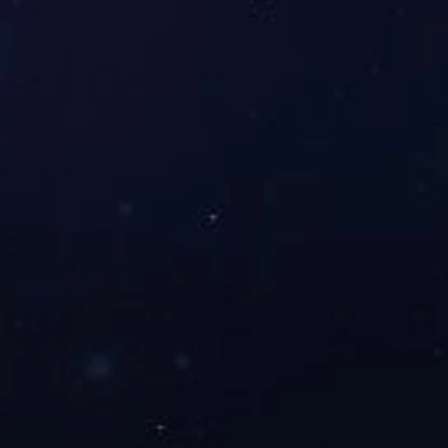
化学检测
质检报告
CPC认证
电商平台质检
EN71检测
电子电器质检
MSDS报告
服装质检报告
REACH检测
机械设备质检
RoHS检测
建材质检报告
WEEE指令
京东质检报告
酚类化合物检测
拼多多质检报
镉含量Cd检测
食品质检报告
甲醛检测
淘宝质检报告