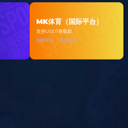
登录步骤深度解读
1348