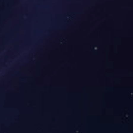
要检···
食品级检测报告主要检测哪几个···
球速体育：
多长···
电商平台要求的质检报告去哪做···
工厂无尘车
速体育✅【jsdsycm.com】是球速体育官方平台。我们致力于为用户提供最