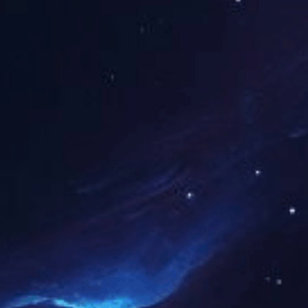
球速体育
球速体育welco
上一篇：
球速体育：官方
下一篇：
球速体育：官方
文章标签
球速体育：官方平台介
相关推荐