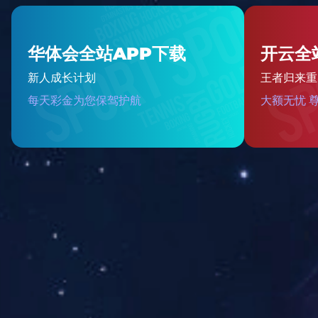
资讯中心
NEWS CENTER
公司动态
行业资讯
常见问题
在线留言