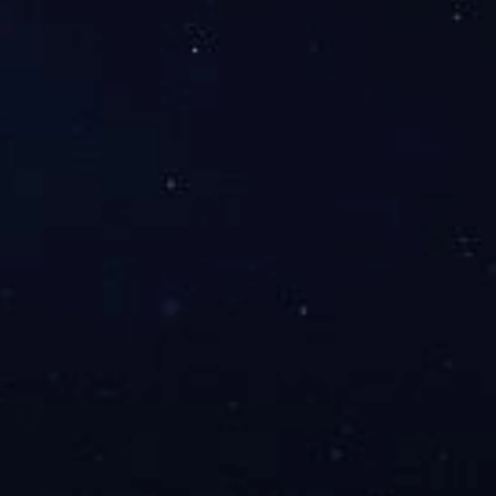
新闻资讯
关于我们
报告
公司动态
公司简介
报告
行业资讯
资质认证
常见问题
视频专区
报告
合作客户
实验室
联系我们
告