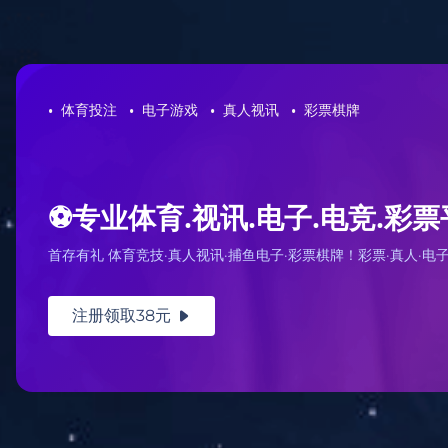
欢迎访问，welcome-球速体育！
welcome-球速体育
网站首页
机器人检测
认证类别