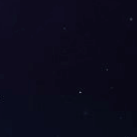
官方平台介绍及登录···
ce认证怎么办理费用是多少?ce认···
间，洁净室检测应该···
有机锡检测标准ISO16179的有机···
快、最准、最热的体育资讯和赛事分析。球速体育，让您第一时间掌握赛场动态，感