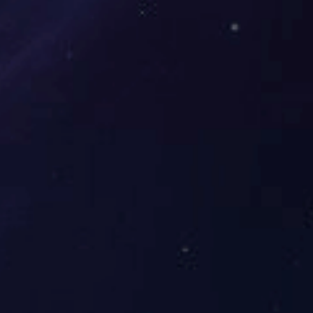
事的···
球速体育：官方平台介绍及登录···
美国FCC
测需···
2025机器人CE认证趋势报告：合···
机器人电池
速体育✅【jsdsycm.com】是球速体育官方平台。我们致力于为用户提供最