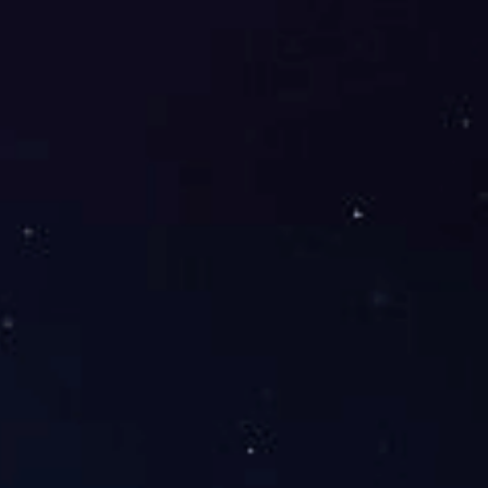
认证选购指南：企业出海···
2025年美国FCC认证趋势报告：精···
兼容性检测选购指南···
球速体育：官方平台介绍及登录···
快、最准、最热的体育资讯和赛事分析。球速体育，让您第一时间掌握赛场动态，感