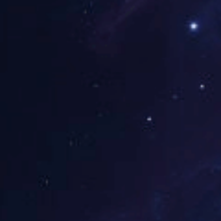
一些大型机械设备制
办理流程详解
办理质检报告的流
1. 联系检测机构并
2. 确定检测标准及
3. 将设备送至检测
4. 审核、出具正
注意事项
在办理质检报告时
确保检测机构资质
明确检测项目范围和
保留好检测合同和
如果您正在为寻找机
的“通行证”。