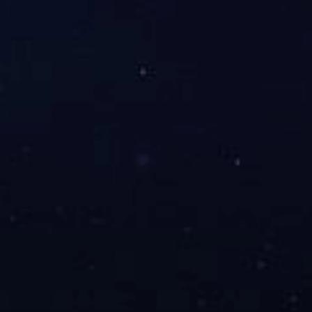
新闻资讯
关于我们
报告
公司动态
公司简介
报告
行业资讯
资质认证
常见问题
视频专区
报告
合作客户
实验室
联系我们
告