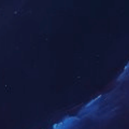
力和企业的声誉。那么，当您需要提供
机械设备质检报告
时，
性的基础依据。无论是国内的市场交易，还是国际的出口合
机械设备必须通过专业的质检机构检测，才能证明符合国家标
国家计量认证(CMA)和实验室认可认证(CNAS)资质，能
会下属的检测中心，都是行业内公认的权威机构。
丰富的经验与先进的检测设备，可以为中小企业提供更灵活的