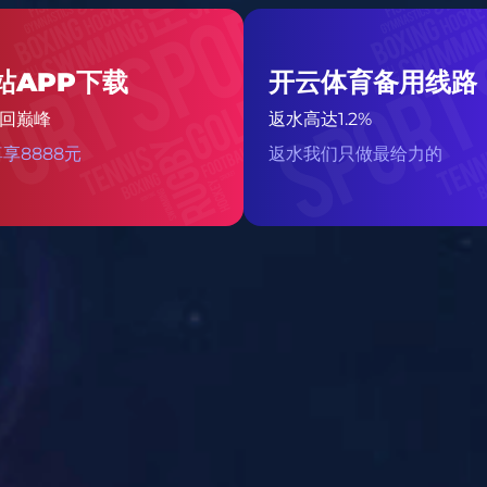
机械设备质检报告去
时间：2025-08-14 访问量：