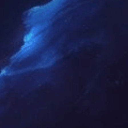
式可以快速完成检测流程，但通常仅限于其自有产品。
合的合作伙伴。质检报告不仅是一纸证明，更是设备在市场中