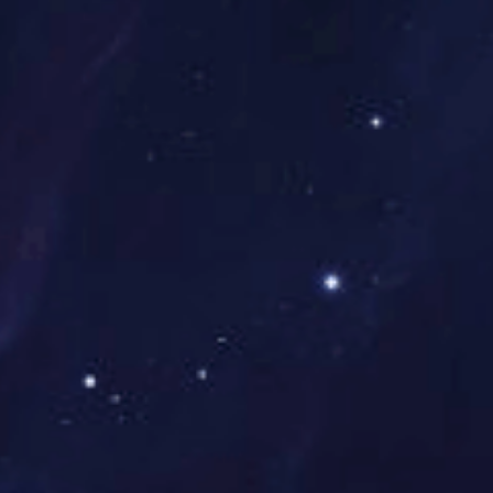
生产和贸易的企业来说，机械设备的质量关乎产品的市场竞争
本文将深入探讨这个问题，并给您提供最专业的答案。
的意义
设备进入市场的必要文件之一，也是买家衡量设备性能和可靠
着不可忽视的角色。此外，根据我国《产品质量法》规定，部分
备质检报告?
检机构
时，国家认可的质检机构无疑是最权威的选择。这类机构通常具有
测服务。例如，中国质量认证中心(CQC)和中国机械工业联合
司
方检测公司也能提供机械设备的质检服务。这些公司通常拥有
机构时，必须确保其资质齐全、报告权威。
作实验室