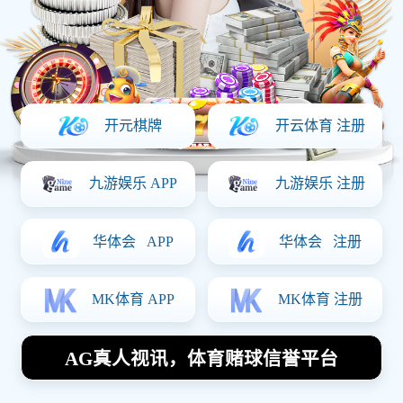
检测案例
资讯中心
关于我们
农耕记
关于我们
ABOUT US
时间：2025-03-21 访
问量：1189
公司简介