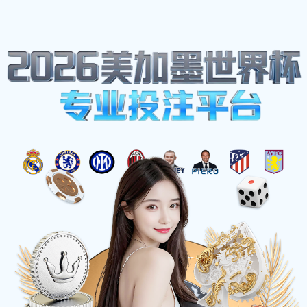
欢迎访问，welcome-球速体育！
网站地图
咨询热线
welcome-球速体育
111 0000 1111
网站首页
机器人检测
认证类别
化学检测
质检报告