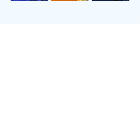
在线留言
感谢您为我们提供的反馈意见
您的意见与建议将是我们前进的动
力！
我要留言