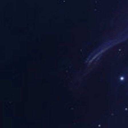
一些必要的认证流程
众所周知，沙特市场对
主要目的是为进入沙特
场的“敲门砖”，还是
除了
SABER认证
文件，主要用于确保产
此外，根据产品类型
1. 电子电器类产
2. 食品及饮料可能
3. 化妆品及药品
做好了这些认证工作
总之，在计划出口沙
大大提高你的效率与
你是否对这些认证流