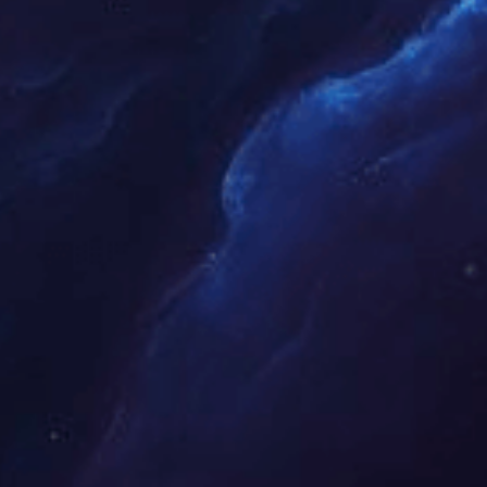
机构有哪些
测报告一般多长时间出