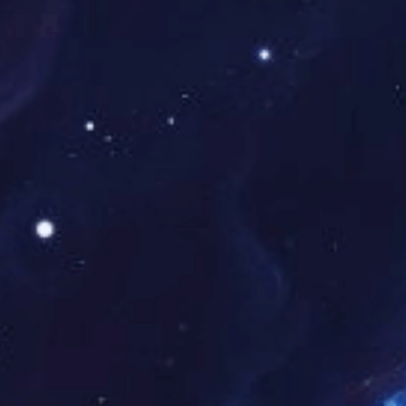
。今天，我们就来深度探讨在打开沙特市场之前，你必须了解的
进口商品的要求非常严格，而其中最重要的一项认证便是 SAB
的产品提供更规范的监管。无论你出口的是电子产品、建材、食
保障产品顺利通关的核心要求。
，出口商还需要特别注意 CoC合格证书(Certificate of Co
品符合沙特标准。通过获得CoC证书，你的货物才能在入港时
，某些特殊类别的商品可能还需要额外的认证或测试。例如
品需通过能效认证。
需要Halal认证，以满足沙特的清真食品要求。
则需提交详细的成分说明。
，你不仅能让产品快速进入沙特市场，还能更好地规避清关
特之前，不仅需要了解本地市场需求，更要提前掌握相关的认
成功率。
程还有疑问?或是想了解如何更高效地完成认证?欢迎在评论区