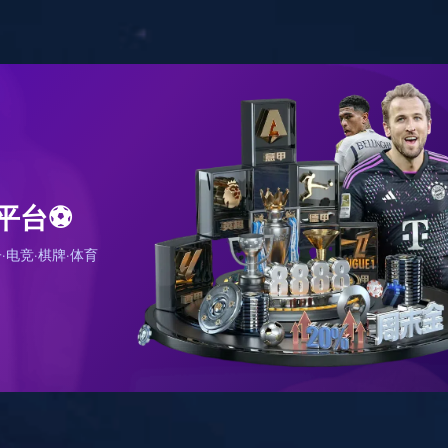
化学检测
质检报告
检测案例
资