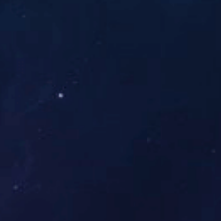
，那您一定听说过
SABER认证
。但SABER认证究竟需要什么资
效、无忧地完成SABER认证。看完这篇文章，您将不再为
所有进入沙特的商品符合当地的技术标准与安全要求。无论是电
是完成认证的第一步。