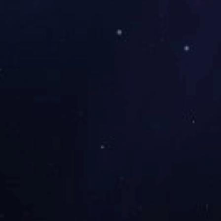
welcome-球速体育welcome-球速体育 - 🧧🧧😄😄✅球
受速度与激情的完美融合，welcome！
友情链接:
机器人检测
认证类别
电池检测
CE认证
电瓷兼容检测
FCC认证
电气检测
埃及GOEIC认证和NFSA认证
环境适应性检测
出口商核实EVS认证
机器人电机检测
电池检测认证