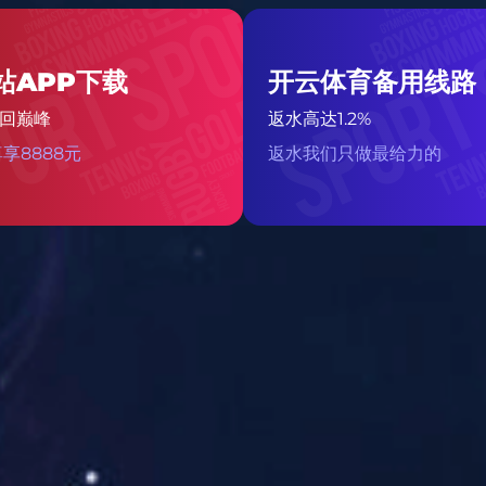
出口沙特阿拉伯SABER认
时间：2025-08-22 访问量：