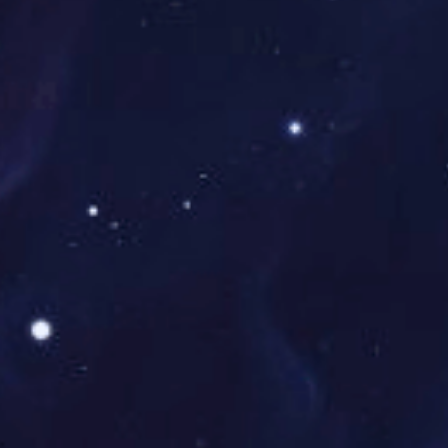
ER认证?请确保以下资料无一遗漏：
BER认证的基础。您需要确保产品在出口前已经通过国际认可
准。
f-Declaration)
需要提交一份声明文件，承诺产品符合沙特标准。这是进行SA
签
照片，包括包装上的标签内容。这些标签需要包含产品的生产
、数量和价值，商业发票是通关时的重要凭证。完整、真实的商
的技术文件
沙特标准化、计量与质量局(SASO)可能会要求额外的技术文
到位?
这些资料太复杂，不妨考虑委托给专业机构办理。他们不仅熟