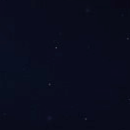
快、最准、最热的体育资讯和赛事分析。球速体育，让您第一时间掌握赛场动态，感
新闻资讯
关于我们
报告
公司动态
公司简介
报告
行业资讯
资质认证
常见问题
视频专区
报告
合作客户
实验室