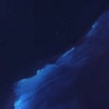
实验室的测试，并取得对应测试报告。这些报告应符合沙特的技
BER注册时的必备项。
日期、保质期、原产国等关键信息。
业发票在提交SABER认证时尤为关键。
件，例如使用说明书、原材料说明等。
知沙特法规，还能帮您快速解决文档问题，从而大大提升通过